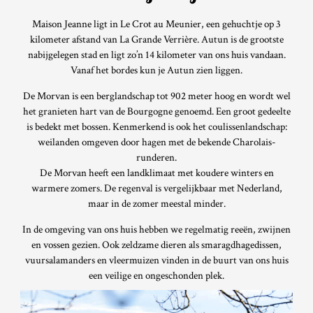
Maison Jeanne ligt in Le Crot au Meunier, een gehuchtje op 3
kilometer afstand van La Grande Verrière. Autun is de grootste
nabijgelegen stad en ligt zo’n 14 kilometer van ons huis vandaan.
Vanaf het bordes kun je Autun zien liggen.
De Morvan is een berglandschap tot 902 meter hoog en wordt wel
het granieten hart van de Bourgogne genoemd. Een groot gedeelte
is bedekt met bossen. Kenmerkend is ook het coulissenlandschap:
weilanden omgeven door hagen met de bekende Charolais-
runderen.
De Morvan heeft een landklimaat met koudere winters en
warmere zomers. De regenval is vergelijkbaar met Nederland,
maar in de zomer meestal minder.
In de omgeving van ons huis hebben we regelmatig reeën, zwijnen
en vossen gezien. Ook zeldzame dieren als smaragdhagedissen,
vuursalamanders en vleermuizen vinden in de buurt van ons huis
een veilige en ongeschonden plek.