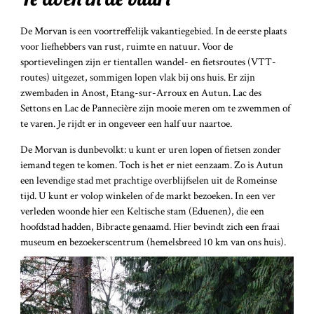
De Morvan is een voortreffelijk vakantiegebied. In de eerste plaats
voor liefhebbers van rust, ruimte en natuur. Voor de
sportievelingen zijn er tientallen wandel- en fietsroutes (VTT-
routes) uitgezet, sommigen lopen vlak bij ons huis. Er zijn
zwembaden in Anost, Etang-sur-Arroux en Autun. Lac des
Settons en Lac de Pannecière zijn mooie meren om te zwemmen of
te varen. Je rijdt er in ongeveer een half uur naartoe.
De Morvan is dunbevolkt: u kunt er uren lopen of fietsen zonder
iemand tegen te komen. Toch is het er niet eenzaam. Zo is Autun
een levendige stad met prachtige overblijfselen uit de Romeinse
tijd. U kunt er volop winkelen of de markt bezoeken. In een ver
verleden woonde hier een Keltische stam (Eduenen), die een
hoofdstad hadden, Bibracte genaamd. Hier bevindt zich een fraai
museum en bezoekerscentrum (hemelsbreed 10 km van ons huis).